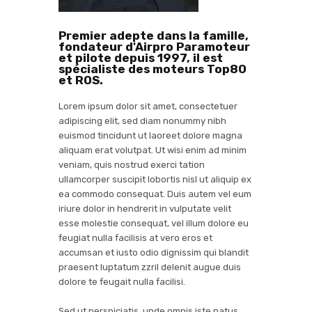
Premier adepte dans la famille,
fondateur d'Airpro Paramoteur
et pilote depuis 1997, il est
spécialiste des moteurs Top80
et ROS.
Lorem ipsum dolor sit amet, consectetuer
adipiscing elit, sed diam nonummy nibh
euismod tincidunt ut laoreet dolore magna
aliquam erat volutpat. Ut wisi enim ad minim
veniam, quis nostrud exerci tation
ullamcorper suscipit lobortis nisl ut aliquip ex
ea commodo consequat. Duis autem vel eum
iriure dolor in hendrerit in vulputate velit
esse molestie consequat, vel illum dolore eu
feugiat nulla facilisis at vero eros et
accumsan et iusto odio dignissim qui blandit
praesent luptatum zzril delenit augue duis
dolore te feugait nulla facilisi.
Sed ut perspiciatis, unde omnis iste natus