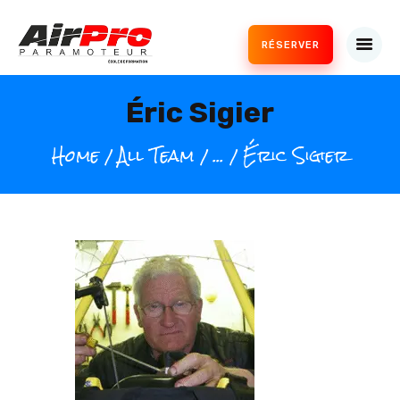
RÉSERVER
Airpro Paramoteur
École de paramoteur
Éric Sigier
ACCUEIL
AIRPRO PARAMOTEUR
Home
All Team
...
Éric Sigier
NOS FORMATIONS
SERVICES
GALERIE
BOUTIQUE
INFORMATIONS
CONTACT