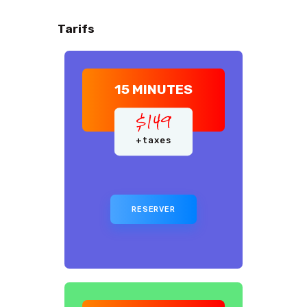
Tarifs
15 MINUTES
$
149
+taxes
RESERVER