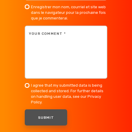
Enregistrer mon nom, courriel et site web
dans le navigateur pour la prochaine fois
que je commenterai.
I agree that my submitted data is being
collected and stored. For further details
on handling user data, see our
Privacy
Policy
.