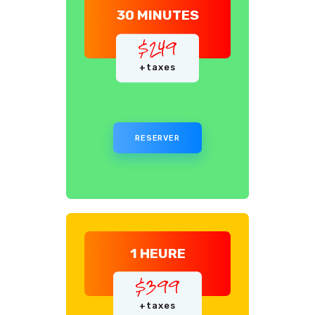
30 MINUTES
$
249
+taxes
RESERVER
1 HEURE
$
399
+taxes