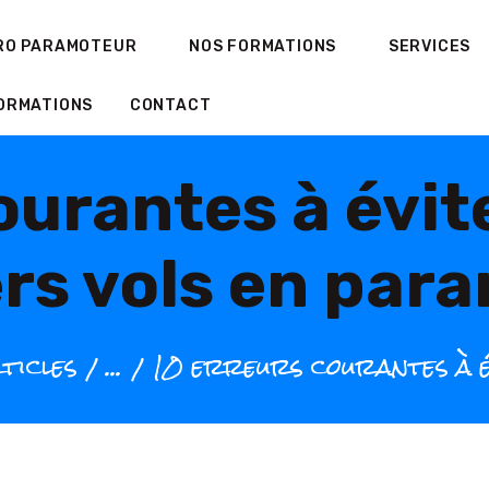
ACCUEIL
RO PARAMOTEUR
NOS FORMATIONS
SERVICES
AIRPRO PARAMOTEUR
Airpro Paramoteur
ORMATIONS
CONTACT
École de paramoteur
NOS FORMATIONS
ourantes à évite
SERVICES
GALERIE
rs vols en par
BOUTIQUE
INFORMATIONS
ticles
...
10 erreurs courantes à év
CONTACT