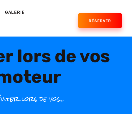
GALERIE
RÉSERVER
r lors de vos
amoteur
iter lors de vos...