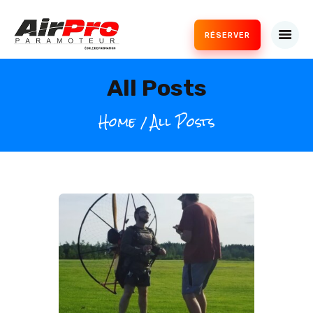
RÉSERVER
Airpro Paramoteur
École de paramoteur
All Posts
ACCUEIL
AIRPRO PARAMOTEUR
Home
All Posts
NOS FORMATIONS
SERVICES
GALERIE
BOUTIQUE
INFORMATIONS
CONTACT