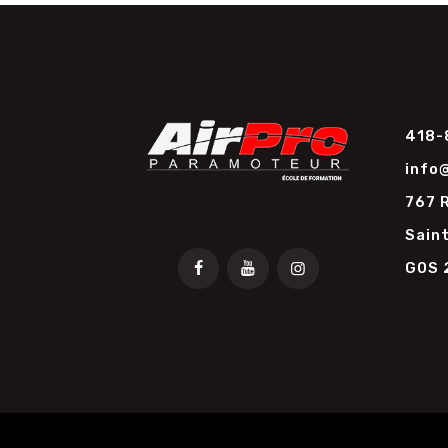
418-
info
767 
Saint
G0S 